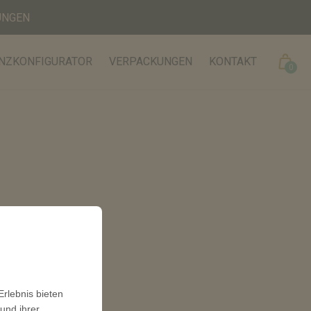
NGEN
Cart
NZKONFIGURATOR
VERPACKUNGEN
KONTAKT
0
rlebnis bieten
und ihrer