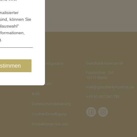
alisierter
sind, können Sie
ilauswahl“
nformationen,
g
.
Geschenkmuenze.de
Münzkonfigurator
stimmen
Friedrichstr. 155
Blog
10117 Berlin
Impressum
mail@geschenkmuenze.de
AGB
+49 30 467 260 783
Datenschutzerklärung
Cookie-Einwilligung
Kontaktieren Sie uns