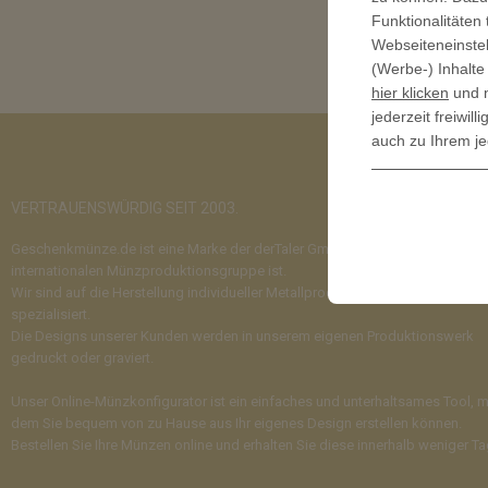
Funktionalitäten
Webseiteneinstel
(Werbe-) Inhalte
hier klicken
und n
jederzeit freiwi
auch zu Ihrem je
VERTRAUENSWÜRDIG SEIT 2003.
Geschenkmünze.de ist eine Marke der derTaler GmbH, die Teil einer
internationalen Münzproduktionsgruppe ist.
Wir sind auf die Herstellung individueller Metallprodukte in Premiumqualität
spezialisiert.
Die Designs unserer Kunden werden in unserem eigenen Produktionswerk
gedruckt oder graviert.
Unser Online-Münzkonfigurator ist ein einfaches und unterhaltsames Tool, m
dem Sie bequem von zu Hause aus Ihr eigenes Design erstellen können.
Bestellen Sie Ihre Münzen online und erhalten Sie diese innerhalb weniger Ta