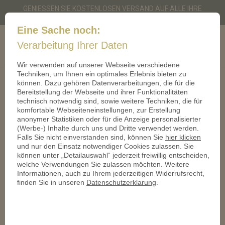
GENIESSEN SIE KOSTENLOSEN VERSAND AUF ALLE IHRE B
ESTELLUNGEN
Eine Sache noch:
Geschenkmünze.de
Cart
Verarbeitung Ihrer Daten
0
Wir verwenden auf unserer Webseite verschiedene
Techniken, um Ihnen ein optimales Erlebnis bieten zu
können. Dazu gehören Datenverarbeitungen, die für die
Dein Warenkorb ist derzeit leer.
Bereitstellung der Webseite und ihrer Funktionalitäten
technisch notwendig sind, sowie weitere Techniken, die für
komfortable Webseiteneinstellungen, zur Erstellung
anonymer Statistiken oder für die Anzeige personalisierter
(Werbe-) Inhalte durch uns und Dritte verwendet werden.
Falls Sie nicht einverstanden sind, können Sie
hier klicken
IHRE MÜNZE ZU JEDEM ANLASS
und nur den Einsatz notwendiger Cookies zulassen. Sie
Laden Sie Ihr Foto hoch und
können unter „Detailauswahl“ jederzeit freiwillig entscheiden,
welche Verwendungen Sie zulassen möchten. Weitere
gestalten Sie Ihre Münze
Informationen, auch zu Ihrem jederzeitigen Widerrufsrecht,
finden Sie in unseren
Datenschutzerklarung
.
ganz einfach online.