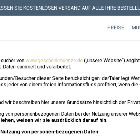
ESSEN SIE KOSTENLOSEN VERSAND AUF ALLE IHRE BESTELLU
PREISE
MÜ
esucher von
www.geschenkmuenze.de
(„unsere Website“) angibt,
se Daten sammelt und verarbeitet.
Kunden/Besucher dieser Seite berücksichtigen. derTaler legt We
ss jeder von einem freien Informationsfluss profitiert, wenn d
d wir beschreiben hier unsere Grundsätze hinsichtlich der Priv
tung von personenbezogenen Daten bei der Nutzung unserer Websi
ehen, weisen wir sie ausdrücklich darauf hin.
nd Nutzung von personen-bezogenen Daten