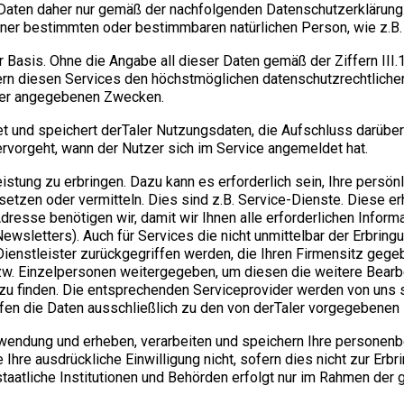
 Daten daher nur gemäß der nachfolgenden Datenschutzerklärung
einer bestimmten oder bestimmbaren natürlichen Person, wie z.
er Basis. Ohne die Angabe all dieser Daten gemäß der Ziffern III
rn diesen Services den höchstmöglichen datenschutzrechtlichen
hier angegebenen Zwecken.
et und speichert derTaler Nutzungsdaten, die Aufschluss darüber
rvorgeht, wann der Nutzer sich im Service angemeldet hat.
stung zu erbringen. Dazu kann es erforderlich sein, Ihre persön
setzen oder vermitteln. Dies sind z.B. Service-Dienste. Diese er
Adresse benötigen wir, damit wir Ihnen alle erforderlichen Infor
wsletters). Auch für Services die nicht unmittelbar der Erbring
enstleister zurückgegriffen werden, die Ihren Firmensitz gege
. Einzelpersonen weitergegeben, um diesen die weitere Bearbei
s) zu finden. Die entsprechenden Serviceprovider werden von uns
rfen die Daten ausschließlich zu den von derTaler vorgegebene
ndung und erheben, verarbeiten und speichern Ihre personenb
 Ihre ausdrückliche Einwilligung nicht, sofern dies nicht zur Er
staatliche Institutionen und Behörden erfolgt nur im Rahmen der