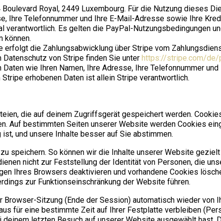
2-24 Boulevard Royal, 2449 Luxembourg. Für die Nutzung dieses Di
, Ihre Telefonnummer und Ihre E-Mail-Adresse sowie Ihre Kredi
l verantwortlich. Es gelten die PayPal-Nutzungsbedingungen un
n können.
te erfolgt die Zahlungsabwicklung über Stripe vom Zahlungsdiens
m Datenschutz von Stripe finden Sie unter
https://stripe.com/de/
n Daten wie Ihren Namen, Ihre Adresse, Ihre Telefonnummer und 
tripe erhobenen Daten ist allein Stripe verantwortlich.
ateien, die auf deinem Zugriffsgerät gespeichert werden. Cookies
en. Auf bestimmten Seiten unserer Website werden Cookies einge
g ist, und unsere Inhalte besser auf Sie abstimmen.
zu speichern. So können wir die Inhalte unserer Website geziel
enen nicht zur Feststellung der Identität von Personen, die unse
ngen Ihres Browsers deaktivieren und vorhandene Cookies lösc
erdings zur Funktionseinschränkung der Website führen.
 Browser-Sitzung (Ende der Session) automatisch wieder von Ih
us für eine bestimmte Zeit auf Ihrer Festplatte verbleiben (Pe
 deinem letzten Besuch auf unserer Website ausgewählt hast. D