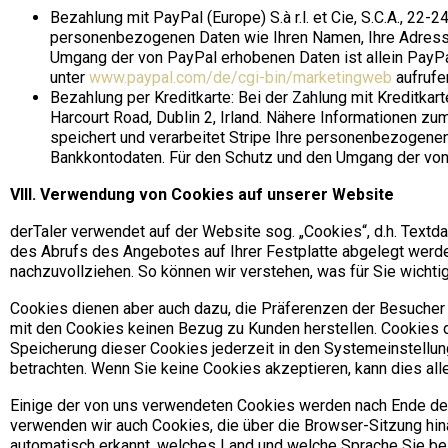
Bezahlung mit PayPal (Europe) S.à r.l. et Cie, S.C.A., 2
personenbezogenen Daten wie Ihren Namen, Ihre Adresse
Umgang der von PayPal erhobenen Daten ist allein PayPa
unter
www.paypal.com/de/cgi-bin/marketingweb
aufrufe
Bezahlung per Kreditkarte: Bei der Zahlung mit Kreditkar
Harcourt Road, Dublin 2, Irland. Nähere Informationen zu
speichert und verarbeitet Stripe Ihre personenbezogene
Bankkontodaten. Für den Schutz und den Umgang der von S
VIII. Verwendung von Cookies auf unserer Website
derTaler verwendet auf der Website sog. „Cookies“, d.h. Textd
des Abrufs des Angebotes auf Ihrer Festplatte abgelegt werd
nachzuvollziehen. So können wir verstehen, was für Sie wichti
Cookies dienen aber auch dazu, die Präferenzen der Besucher 
mit den Cookies keinen Bezug zu Kunden herstellen. Cookies di
Speicherung dieser Cookies jederzeit in den Systemeinstellu
betrachten. Wenn Sie keine Cookies akzeptieren, kann dies all
Einige der von uns verwendeten Cookies werden nach Ende der
verwenden wir auch Cookies, die über die Browser-Sitzung hina
automatisch erkannt, welches Land und welche Sprache Sie bei